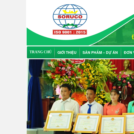
GIỚI THIỆU
SẢN PHẨM – DỰ ÁN
ĐƠN 
TRANG CHỦ