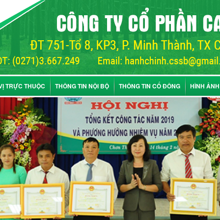
VỊ TRỰC THUỘC
THÔNG TIN NỘI BỘ
THÔNG TIN CỔ ĐÔNG
HÌNH ẢNH