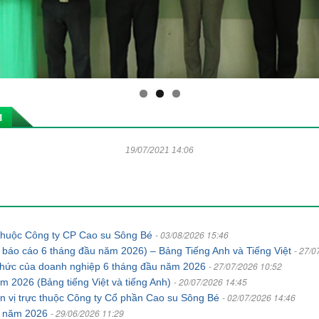
1
19/07/2021 14:06
- 03/08/2026 15:46
c thuộc Công ty CP Cao su Sông Bé
- 27/0
 báo cáo 6 tháng đầu năm 2026) – Bảng Tiếng Anh và Tiếng Việt
- 27/07/2026 10:52
ổ chức của doanh nghiệp 6 tháng đầu năm 2026
- 20/07/2026 14:45
năm 2026 (Bảng tiếng Việt và tiếng Anh)
- 02/07/2026 14:46
ơn vị trực thuộc Công ty Cổ phần Cao su Sông Bé
- 29/06/2026 11:29
án năm 2026