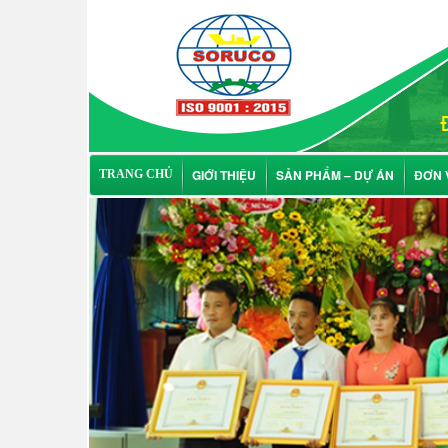
GIỚI THIỆU
SẢN PHẨM – DỰ ÁN
ĐƠN 
TRANG CHỦ