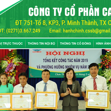
VỊ TRỰC THUỘC
THÔNG TIN NỘI BỘ
THÔNG TIN CỔ ĐÔNG
HÌNH ẢNH