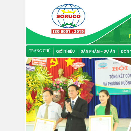
GIỚI THIỆU
SẢN PHẨM – DỰ ÁN
ĐƠN 
TRANG CHỦ