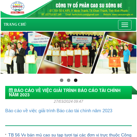
Toggl
TRANG CHỦ
navig
BÁO CÁO VỀ VIỆC GIẢI TRÌNH BÁO CÁO TÀI CHÍNH
NĂM 2023
27/03/2024 09:47
Báo cáo về việc giải trình Báo cáo tài chính năm 2023
Tin tức khác
TB 56 Vv bán mủ cao su tạp tươi tại các đơn vị trực thuộc Công