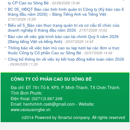
- 03/08/2026 15:46
ty CP Cao su Sông Bé
BC 05_HĐQT Báo cáo tình hình quản trị Công ty (Kỳ báo cáo 6
-
tháng đầu năm 2026) – Bảng Tiếng Anh và Tiếng Việt
27/07/2026 15:29
Biểu số 5_Báo cáo thực trạng quản trị và cơ cấu tổ chức của
- 27/07/2026 10:52
doanh nghiệp 6 tháng đầu năm 2026
Báo cáo về việc giải trình báo cáo tài chính Quý II năm 2026
- 20/07/2026 14:45
(Bảng tiếng Việt và tiếng Anh)
Thông báo về việc bán mủ cao su tạp tươi tại các đơn vị trực
- 02/07/2026 14:46
thuộc Công ty Cổ phần Cao su Sông Bé
Công bố thông tin về việc ký kết hợp đồng kiểm toán năm 2026
- 29/06/2026 11:29
CÔNG TY CỔ PHẦN CAO SU SÔNG BÉ
Địa chỉ: ĐT 751-Tổ 8, KP3, P. Minh Thành, TX Chơn Thành,
Tỉnh Bình Phước
Điện thoại: (0271)3.667.249
Email: hanhchinh.cssb@gmail.com - Website:
www.caosusongbe.vn
©2014 Powered by Smartui company. All rights reserved