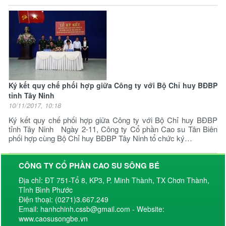
Ký kết quy chế phối hợp giữa Công ty với Bộ Chỉ huy BĐBP
tỉnh Tây Ninh
10/11/2017, 10:18
Ký kết quy chế phối hợp giữa Công ty với Bộ Chỉ huy BĐBP
tỉnh Tây Ninh Ngày 2-11, Công ty Cổ phần Cao su Tân Biên
phối hợp cùng Bộ Chỉ huy BĐBP Tây Ninh tổ chức ký…
CÔNG TY CỔ PHẦN CAO SU SÔNG BÉ
Địa chỉ: ĐT 751-Tổ 8, KP3, P. Minh Thành, TX Chơn Thành,
Tỉnh Bình Phước
Điện thoại: (0271)3.667.249
Email: hanhchinh.cssb@gmail.com - Website:
www.caosusongbe.vn