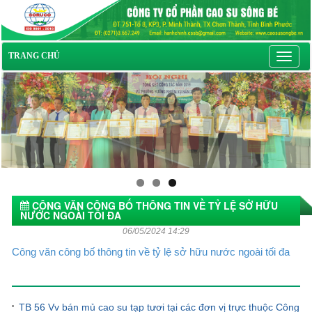
Toggl
TRANG CHỦ
navig
CÔNG VĂN CÔNG BỐ THÔNG TIN VỀ TỶ LỆ SỞ HỮU
NƯỚC NGOÀI TỐI ĐA
06/05/2024 14:29
Công văn công bố thông tin về tỷ lệ sở hữu nước ngoài tối đa
Tin tức khác
TB 56 Vv bán mủ cao su tạp tươi tại các đơn vị trực thuộc Công