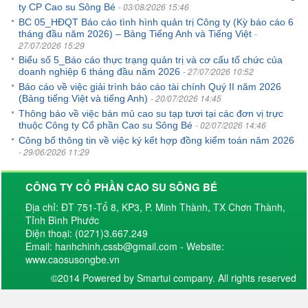
- 03/08/2026 15:46
ty CP Cao su Sông Bé
BC 05_HĐQT Báo cáo tình hình quản trị Công ty (Kỳ báo cáo 6
-
tháng đầu năm 2026) – Bảng Tiếng Anh và Tiếng Việt
27/07/2026 15:29
Biểu số 5_Báo cáo thực trạng quản trị và cơ cấu tổ chức của
- 27/07/2026 10:52
doanh nghiệp 6 tháng đầu năm 2026
Báo cáo về việc giải trình báo cáo tài chính Quý II năm 2026
- 20/07/2026 14:45
(Bảng tiếng Việt và tiếng Anh)
Thông báo về việc bán mủ cao su tạp tươi tại các đơn vị trực
- 02/07/2026 14:46
thuộc Công ty Cổ phần Cao su Sông Bé
Công bố thông tin về việc ký kết hợp đồng kiểm toán năm 2026
- 29/06/2026 11:29
CÔNG TY CỔ PHẦN CAO SU SÔNG BÉ
Địa chỉ: ĐT 751-Tổ 8, KP3, P. Minh Thành, TX Chơn Thành,
Tỉnh Bình Phước
Điện thoại: (0271)3.667.249
Email: hanhchinh.cssb@gmail.com - Website:
www.caosusongbe.vn
©2014 Powered by Smartui company. All rights reserved