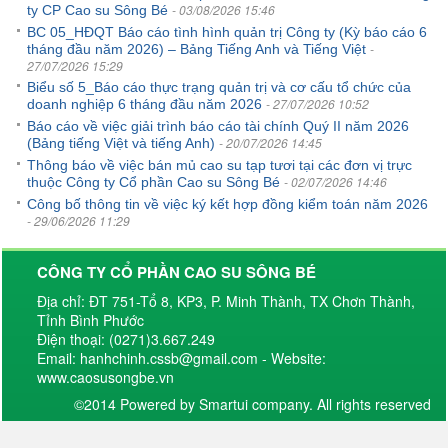
- 03/08/2026 15:46
ty CP Cao su Sông Bé
BC 05_HĐQT Báo cáo tình hình quản trị Công ty (Kỳ báo cáo 6
-
tháng đầu năm 2026) – Bảng Tiếng Anh và Tiếng Việt
27/07/2026 15:29
Biểu số 5_Báo cáo thực trạng quản trị và cơ cấu tổ chức của
- 27/07/2026 10:52
doanh nghiệp 6 tháng đầu năm 2026
Báo cáo về việc giải trình báo cáo tài chính Quý II năm 2026
- 20/07/2026 14:45
(Bảng tiếng Việt và tiếng Anh)
Thông báo về việc bán mủ cao su tạp tươi tại các đơn vị trực
- 02/07/2026 14:46
thuộc Công ty Cổ phần Cao su Sông Bé
Công bố thông tin về việc ký kết hợp đồng kiểm toán năm 2026
- 29/06/2026 11:29
CÔNG TY CỔ PHẦN CAO SU SÔNG BÉ
Địa chỉ: ĐT 751-Tổ 8, KP3, P. Minh Thành, TX Chơn Thành,
Tỉnh Bình Phước
Điện thoại: (0271)3.667.249
Email: hanhchinh.cssb@gmail.com - Website:
www.caosusongbe.vn
©2014 Powered by Smartui company. All rights reserved