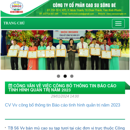
Toggl
TRANG CHỦ
navig
CÔNG VĂN VỀ VIỆC CÔNG BỐ THÔNG TIN BÁO CÁO
TÌNH HÌNH QUẢN TRỊ NĂM 2023
29/01/2024 14:00
CV Vv công bố thông tin Báo cáo tình hình quản trị năm 2023
Tin tức khác
TB 56 Vv bán mủ cao su tạp tươi tại các đơn vị trực thuộc Công