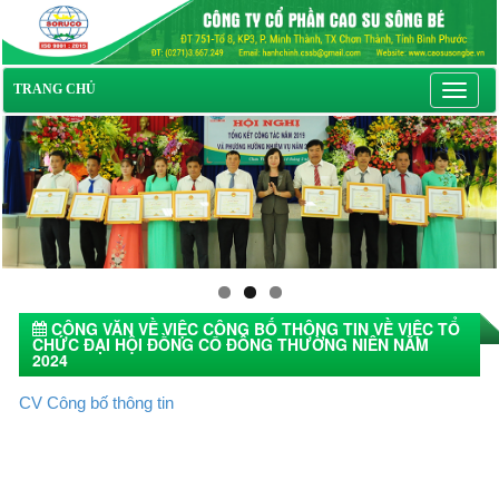
Toggl
TRANG CHỦ
navig
CÔNG VĂN VỀ VIỆC CÔNG BỐ THÔNG TIN VỀ VIỆC TỔ
CHỨC ĐẠI HỘI ĐỒNG CỔ ĐÔNG THƯỜNG NIÊN NĂM
2024
02/04/2024 15:16
CV Công bố thông tin
Tin tức khác