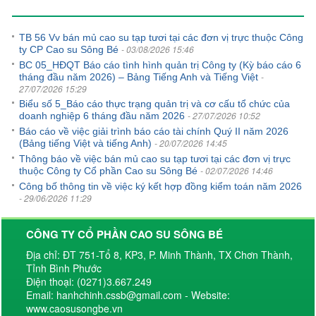
TB 56 Vv bán mủ cao su tạp tươi tại các đơn vị trực thuộc Công
- 03/08/2026 15:46
ty CP Cao su Sông Bé
BC 05_HĐQT Báo cáo tình hình quản trị Công ty (Kỳ báo cáo 6
-
tháng đầu năm 2026) – Bảng Tiếng Anh và Tiếng Việt
27/07/2026 15:29
Biểu số 5_Báo cáo thực trạng quản trị và cơ cấu tổ chức của
- 27/07/2026 10:52
doanh nghiệp 6 tháng đầu năm 2026
Báo cáo về việc giải trình báo cáo tài chính Quý II năm 2026
- 20/07/2026 14:45
(Bảng tiếng Việt và tiếng Anh)
Thông báo về việc bán mủ cao su tạp tươi tại các đơn vị trực
- 02/07/2026 14:46
thuộc Công ty Cổ phần Cao su Sông Bé
Công bố thông tin về việc ký kết hợp đồng kiểm toán năm 2026
- 29/06/2026 11:29
CÔNG TY CỔ PHẦN CAO SU SÔNG BÉ
Địa chỉ: ĐT 751-Tổ 8, KP3, P. Minh Thành, TX Chơn Thành,
Tỉnh Bình Phước
Điện thoại: (0271)3.667.249
Email: hanhchinh.cssb@gmail.com - Website:
www.caosusongbe.vn