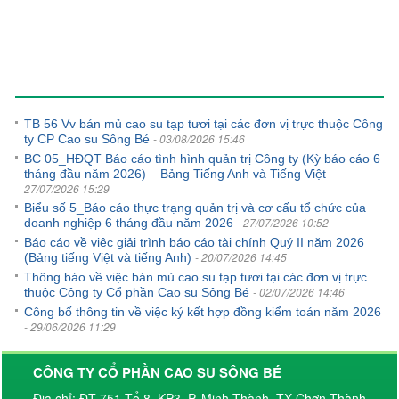
Tin tức khác
TB 56 Vv bán mủ cao su tạp tươi tại các đơn vị trực thuộc Công
- 03/08/2026 15:46
ty CP Cao su Sông Bé
BC 05_HĐQT Báo cáo tình hình quản trị Công ty (Kỳ báo cáo 6
-
tháng đầu năm 2026) – Bảng Tiếng Anh và Tiếng Việt
27/07/2026 15:29
Biểu số 5_Báo cáo thực trạng quản trị và cơ cấu tổ chức của
- 27/07/2026 10:52
doanh nghiệp 6 tháng đầu năm 2026
Báo cáo về việc giải trình báo cáo tài chính Quý II năm 2026
- 20/07/2026 14:45
(Bảng tiếng Việt và tiếng Anh)
Thông báo về việc bán mủ cao su tạp tươi tại các đơn vị trực
- 02/07/2026 14:46
thuộc Công ty Cổ phần Cao su Sông Bé
Công bố thông tin về việc ký kết hợp đồng kiểm toán năm 2026
- 29/06/2026 11:29
CÔNG TY CỔ PHẦN CAO SU SÔNG BÉ
Địa chỉ: ĐT 751-Tổ 8, KP3, P. Minh Thành, TX Chơn Thành,