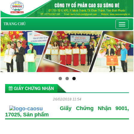
Toggl
TRANG CHỦ
navig
GIẤY CHỨNG NHẬN
26/02/2018 11:54
Giấy Chứng Nhận 9001,
17025, Sản phẩm