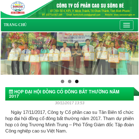
Toggl
TRANG CHỦ
navig
HỌP ĐẠI HỘI ĐỒNG CỔ ĐÔNG BẤT THƯỜNG NĂM
2017
30/11/2017 13:53
Ngày 17/11/2017, Công ty Cổ phần cao su Tân Biên tổ chức
họp đại hội đồng cổ đông bất thường năm 2017. Tham dự phiên
họp có ông Trương Minh Trung – Phó Tổng Giám đốc Tập đoàn
Công nghiệp cao su Việt Nam.