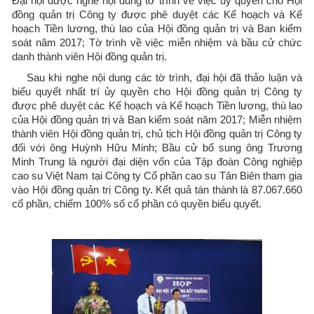
Đại hội được nghe nội dung tờ trình về việc ủy quyền cho Hội
đồng quản trị Công ty được phê duyệt các Kế hoạch và Kế
hoạch Tiền lương, thù lao của Hội đồng quản trị và Ban kiểm
soát năm 2017; Tờ trình về việc miễn nhiệm và bầu cử chức
danh thành viên Hội đồng quản trị.
Sau khi nghe nội dung các tờ trình, đại hội đã thảo luận và
biểu quyết nhất trí ủy quyền cho Hội đồng quản trị Công ty
được phê duyệt các Kế hoạch và Kế hoạch Tiền lương, thù lao
của Hội đồng quản trị và Ban kiểm soát năm 2017; Miễn nhiệm
thành viên Hội đồng quản trị, chủ tịch Hội đồng quản trị Công ty
đối với ông Huỳnh Hữu Minh; Bầu cử bổ sung ông Trương
Minh Trung là người đại diện vốn của Tập đoàn Công nghiệp
cao su Việt Nam tại Công ty Cổ phần cao su Tân Biên tham gia
vào Hội đồng quản trị Công ty. Kết quả tán thành là 87.067.660
cổ phần, chiếm 100% số cổ phần có quyền biểu quyết.