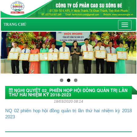
Toggl
TRANG CHỦ
navig
NGHỊ QUYẾT 02_PHIÊN HỌP HỘI ĐỒNG QUẢN TRỊ LẦN
THỨ HAI NHIỆM KỲ 2018-2023
18/03/2020 08:14
NQ 02 phiên họp hội đồng quản trị lần thứ hai nhiệm kỳ 2018
2023
Tin tức khác