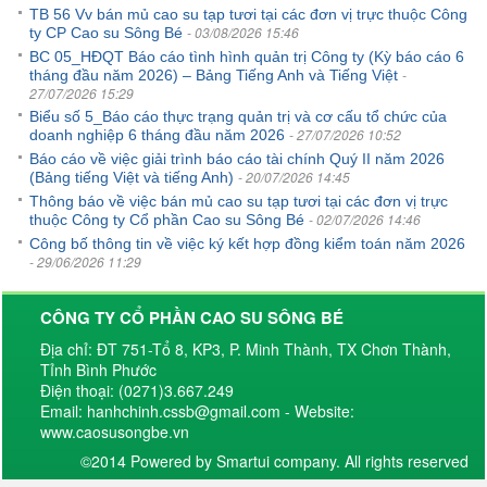
TB 56 Vv bán mủ cao su tạp tươi tại các đơn vị trực thuộc Công
- 03/08/2026 15:46
ty CP Cao su Sông Bé
BC 05_HĐQT Báo cáo tình hình quản trị Công ty (Kỳ báo cáo 6
-
tháng đầu năm 2026) – Bảng Tiếng Anh và Tiếng Việt
27/07/2026 15:29
Biểu số 5_Báo cáo thực trạng quản trị và cơ cấu tổ chức của
- 27/07/2026 10:52
doanh nghiệp 6 tháng đầu năm 2026
Báo cáo về việc giải trình báo cáo tài chính Quý II năm 2026
- 20/07/2026 14:45
(Bảng tiếng Việt và tiếng Anh)
Thông báo về việc bán mủ cao su tạp tươi tại các đơn vị trực
- 02/07/2026 14:46
thuộc Công ty Cổ phần Cao su Sông Bé
Công bố thông tin về việc ký kết hợp đồng kiểm toán năm 2026
- 29/06/2026 11:29
CÔNG TY CỔ PHẦN CAO SU SÔNG BÉ
Địa chỉ: ĐT 751-Tổ 8, KP3, P. Minh Thành, TX Chơn Thành,
Tỉnh Bình Phước
Điện thoại: (0271)3.667.249
Email: hanhchinh.cssb@gmail.com - Website:
www.caosusongbe.vn
©2014 Powered by Smartui company. All rights reserved