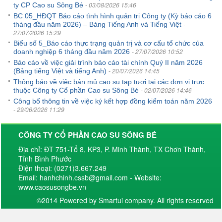
- 03/08/2026 15:46
ty CP Cao su Sông Bé
BC 05_HĐQT Báo cáo tình hình quản trị Công ty (Kỳ báo cáo 6
-
tháng đầu năm 2026) – Bảng Tiếng Anh và Tiếng Việt
27/07/2026 15:29
Biểu số 5_Báo cáo thực trạng quản trị và cơ cấu tổ chức của
- 27/07/2026 10:52
doanh nghiệp 6 tháng đầu năm 2026
Báo cáo về việc giải trình báo cáo tài chính Quý II năm 2026
- 20/07/2026 14:45
(Bảng tiếng Việt và tiếng Anh)
Thông báo về việc bán mủ cao su tạp tươi tại các đơn vị trực
- 02/07/2026 14:46
thuộc Công ty Cổ phần Cao su Sông Bé
Công bố thông tin về việc ký kết hợp đồng kiểm toán năm 2026
- 29/06/2026 11:29
CÔNG TY CỔ PHẦN CAO SU SÔNG BÉ
Địa chỉ: ĐT 751-Tổ 8, KP3, P. Minh Thành, TX Chơn Thành,
Tỉnh Bình Phước
Điện thoại: (0271)3.667.249
Email: hanhchinh.cssb@gmail.com - Website:
www.caosusongbe.vn
©2014 Powered by Smartui company. All rights reserved