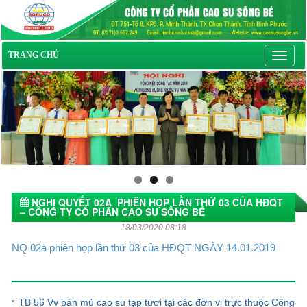
Toggl
TRANG CHỦ
navig
NGHỊ QUYẾT 02A_PHIÊN HỌP LẦN THỨ 03 CỦA HĐQT
– CÔNG TY CỔ PHẦN CAO SU SÔNG BÉ
18/03/2020 08:18
NQ 02a phiên họp lần thứ 03 của HĐQT NGÀY 14.01.2019
Tin tức khác
TB 56 Vv bán mủ cao su tạp tươi tại các đơn vị trực thuộc Công