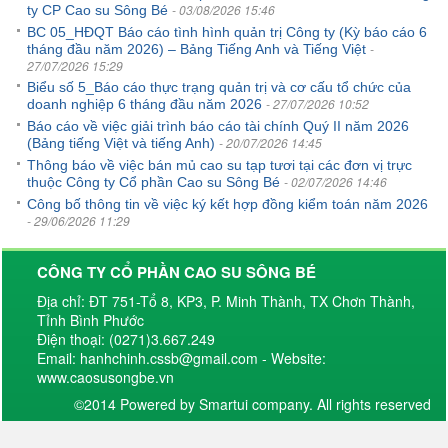
- 03/08/2026 15:46
ty CP Cao su Sông Bé
BC 05_HĐQT Báo cáo tình hình quản trị Công ty (Kỳ báo cáo 6
-
tháng đầu năm 2026) – Bảng Tiếng Anh và Tiếng Việt
27/07/2026 15:29
Biểu số 5_Báo cáo thực trạng quản trị và cơ cấu tổ chức của
- 27/07/2026 10:52
doanh nghiệp 6 tháng đầu năm 2026
Báo cáo về việc giải trình báo cáo tài chính Quý II năm 2026
- 20/07/2026 14:45
(Bảng tiếng Việt và tiếng Anh)
Thông báo về việc bán mủ cao su tạp tươi tại các đơn vị trực
- 02/07/2026 14:46
thuộc Công ty Cổ phần Cao su Sông Bé
Công bố thông tin về việc ký kết hợp đồng kiểm toán năm 2026
- 29/06/2026 11:29
CÔNG TY CỔ PHẦN CAO SU SÔNG BÉ
Địa chỉ: ĐT 751-Tổ 8, KP3, P. Minh Thành, TX Chơn Thành,
Tỉnh Bình Phước
Điện thoại: (0271)3.667.249
Email: hanhchinh.cssb@gmail.com - Website:
www.caosusongbe.vn
©2014 Powered by Smartui company. All rights reserved