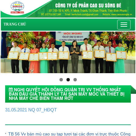
Toggl
TRANG CHỦ
navig
NGHỊ QUYẾT HỘI ĐỒNG QUẢN TRỊ VV THỐNG NHẤT
BÁN ĐẤU GIÁ THANH LÝ TÀI SẢN MÁY MÓC VÀ THIẾT BỊ
NHÀ MÁY CHẾ BIỂN THAM RỚT
01/06/2021 09:39
31.05.2021 NQ 07_HĐQT
Tin tức khác
TB 56 Vv bán mủ cao su tạp tươi tại các đơn vị trực thuộc Công