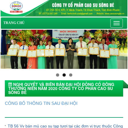
Toggl
TRANG CHỦ
navig
NGHỊ QUYẾT VÀ BIÊN BẢN ĐẠI HỘI ĐỒNG CỔ ĐÔNG
THƯỜNG NIÊN NĂM 2020 CÔNG TY CỔ PHẦN CAO SU
SÔNG BÉ
27/06/2020 10:21
CÔNG BỐ THÔNG TIN SAU ĐẠI HỘI
Tin tức khác
TB 56 Vv bán mủ cao su tạp tươi tại các đơn vị trực thuộc Công