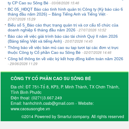
- 03/08/2026 15:46
ty CP Cao su Sông Bé
BC 05_HĐQT Báo cáo tình hình quản trị Công ty (Kỳ báo cáo 6
-
tháng đầu năm 2026) – Bảng Tiếng Anh và Tiếng Việt
27/07/2026 15:29
Biểu số 5_Báo cáo thực trạng quản trị và cơ cấu tổ chức của
- 27/07/2026 10:52
doanh nghiệp 6 tháng đầu năm 2026
Báo cáo về việc giải trình báo cáo tài chính Quý II năm 2026
- 20/07/2026 14:45
(Bảng tiếng Việt và tiếng Anh)
Thông báo về việc bán mủ cao su tạp tươi tại các đơn vị trực
- 02/07/2026 14:46
thuộc Công ty Cổ phần Cao su Sông Bé
Công bố thông tin về việc ký kết hợp đồng kiểm toán năm 2026
- 29/06/2026 11:29
CÔNG TY CỔ PHẦN CAO SU SÔNG BÉ
Địa chỉ: ĐT 751-Tổ 8, KP3, P. Minh Thành, TX Chơn Thành,
Tỉnh Bình Phước
Điện thoại: (0271)3.667.249
Email: hanhchinh.cssb@gmail.com - Website:
www.caosusongbe.vn
©2014 Powered by Smartui company. All rights reserved