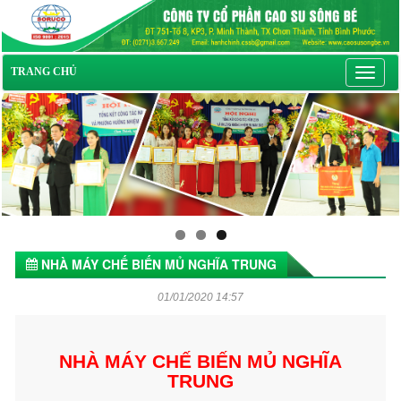
Toggl
TRANG CHỦ
navig
NHÀ MÁY CHẾ BIẾN MỦ NGHĨA TRUNG
01/01/2020 14:57
NHÀ MÁY CHẾ BIẾN MỦ NGHĨA
TRUNG