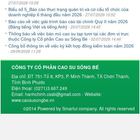
27/07/2026 15:29
Biểu số 5_Báo cáo thực trạng quản trị và cơ cấu tổ chức của
- 27/07/2026 10:52
doanh nghiệp 6 tháng đầu năm 2026
Báo cáo về việc giải trình báo cáo tài chính Quý II năm 2026
- 20/07/2026 14:45
(Bảng tiếng Việt và tiếng Anh)
Thông báo về việc bán mủ cao su tạp tươi tại các đơn vị trực
- 02/07/2026 14:46
thuộc Công ty Cổ phần Cao su Sông Bé
Công bố thông tin về việc ký kết hợp đồng kiểm toán năm 2026
- 29/06/2026 11:29
CÔNG TY CỔ PHẦN CAO SU SÔNG BÉ
Địa chỉ: ĐT 751-Tổ 8, KP3, P. Minh Thành, TX Chơn Thành,
Tỉnh Bình Phước
Điện thoại: (0271)3.667.249
Email: hanhchinh.cssb@gmail.com - Website:
www.caosusongbe.vn
©2014 Powered by Smartui company. All rights reserved