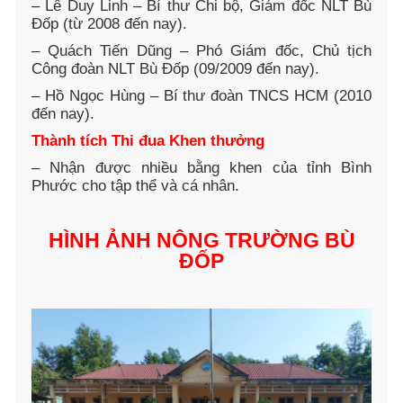
– Lê Duy Linh – Bí thư Chi bộ, Giám đốc NLT Bù
Đốp (từ 2008 đến nay).
– Quách Tiến Dũng – Phó Giám đốc, Chủ tịch
Công đoàn NLT Bù Đốp (09/2009 đến nay).
– Hồ Ngọc Hùng – Bí thư đoàn TNCS HCM (2010
đến nay).
Thành tích Thi đua Khen thưởng
– Nhận được nhiều bằng khen của tỉnh Bình
Phước cho tập thể và cá nhân.
HÌNH ẢNH NÔNG TRƯỜNG BÙ
ĐỐP