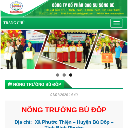
Toggl
TRANG CHỦ
navig
NÔNG TRƯỜNG BÙ ĐỐP
01/01/2020 14:40
NÔNG TRƯỜNG BÙ ĐỐP
Địa chỉ: Xã Phước Thiện – Huyện Bù Đốp –
Tỉnh Bình Phước