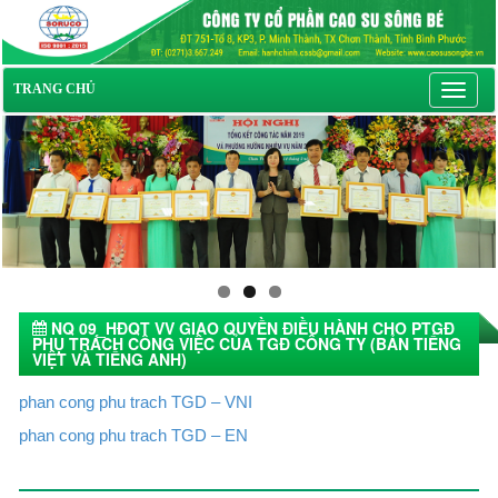
Toggl
TRANG CHỦ
navig
NQ 09_HĐQT VV GIAO QUYỀN ĐIỀU HÀNH CHO PTGĐ
PHỤ TRÁCH CÔNG VIỆC CỦA TGĐ CÔNG TY (BẢN TIẾNG
VIỆT VÀ TIẾNG ANH)
02/06/2026 15:17
phan cong phu trach TGD – VNI
phan cong phu trach TGD – EN
Tin tức khác