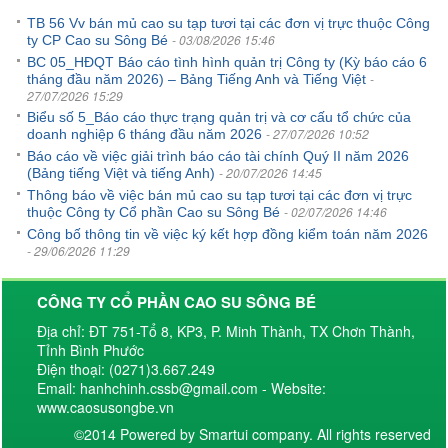
TB 56 Vv bán mủ cao su tạp tươi tại các đơn vị trực thuộc Công
- 03/08/2026 15:46
ty CP Cao su Sông Bé
BC 05_HĐQT Báo cáo tình hình quản trị Công ty (Kỳ báo cáo 6
-
tháng đầu năm 2026) – Bảng Tiếng Anh và Tiếng Việt
27/07/2026 15:29
Biểu số 5_Báo cáo thực trạng quản trị và cơ cấu tổ chức của
- 27/07/2026 10:52
doanh nghiệp 6 tháng đầu năm 2026
Báo cáo về việc giải trình báo cáo tài chính Quý II năm 2026
- 20/07/2026 14:45
(Bảng tiếng Việt và tiếng Anh)
Thông báo về việc bán mủ cao su tạp tươi tại các đơn vị trực
- 02/07/2026 14:46
thuộc Công ty Cổ phần Cao su Sông Bé
Công bố thông tin về việc ký kết hợp đồng kiểm toán năm 2026
- 29/06/2026 11:29
CÔNG TY CỔ PHẦN CAO SU SÔNG BÉ
Địa chỉ: ĐT 751-Tổ 8, KP3, P. Minh Thành, TX Chơn Thành,
Tỉnh Bình Phước
Điện thoại: (0271)3.667.249
Email: hanhchinh.cssb@gmail.com - Website:
www.caosusongbe.vn
©2014 Powered by Smartui company. All rights reserved