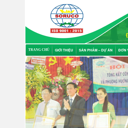
GIỚI THIỆU
SẢN PHẨM – DỰ ÁN
ĐƠN 
TRANG CHỦ