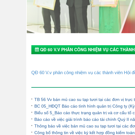
QĐ 60 V.V PHÂN CÔNG NHIỆM VỤ CÁC THÀNH
QĐ 60 V.v phân công nhiệm vụ các thành viên Hội đ
Tin tức khác
TB 56 Vv bán mủ cao su tạp tươi tại các đơn vị trự
BC 05_HĐQT Báo cáo tình hình quản trị Công ty (Kỳ
Biểu số 5_Báo cáo thực trạng quản trị và cơ cấu t
Báo cáo về việc giải trình báo cáo tài chính Quý II 
Thông báo về việc bán mủ cao su tạp tươi tại các đ
Công bố thông tin về việc ký kết hợp đồng kiểm to