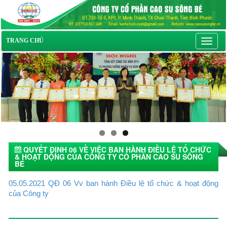
Toggl
TRANG CHỦ
navig
QUYẾT ĐỊNH 06 VỀ VIỆC BAN HÀNH ĐIỀU LỆ TỔ CHỨC
& HOẠT ĐỘNG CỦA CÔNG TY CỔ PHẦN CAO SU SÔNG
BÉ
05/05/2021 15:02
05.05.2021 QĐ 06 Vv ban hành Điều lệ tổ chức & hoạt động
của Công ty
Tin tức khác