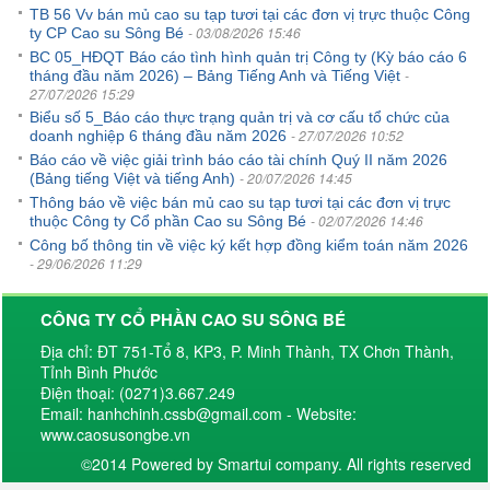
TB 56 Vv bán mủ cao su tạp tươi tại các đơn vị trực thuộc Công
- 03/08/2026 15:46
ty CP Cao su Sông Bé
BC 05_HĐQT Báo cáo tình hình quản trị Công ty (Kỳ báo cáo 6
-
tháng đầu năm 2026) – Bảng Tiếng Anh và Tiếng Việt
27/07/2026 15:29
Biểu số 5_Báo cáo thực trạng quản trị và cơ cấu tổ chức của
- 27/07/2026 10:52
doanh nghiệp 6 tháng đầu năm 2026
Báo cáo về việc giải trình báo cáo tài chính Quý II năm 2026
- 20/07/2026 14:45
(Bảng tiếng Việt và tiếng Anh)
Thông báo về việc bán mủ cao su tạp tươi tại các đơn vị trực
- 02/07/2026 14:46
thuộc Công ty Cổ phần Cao su Sông Bé
Công bố thông tin về việc ký kết hợp đồng kiểm toán năm 2026
- 29/06/2026 11:29
CÔNG TY CỔ PHẦN CAO SU SÔNG BÉ
Địa chỉ: ĐT 751-Tổ 8, KP3, P. Minh Thành, TX Chơn Thành,
Tỉnh Bình Phước
Điện thoại: (0271)3.667.249
Email: hanhchinh.cssb@gmail.com - Website:
www.caosusongbe.vn
©2014 Powered by Smartui company. All rights reserved