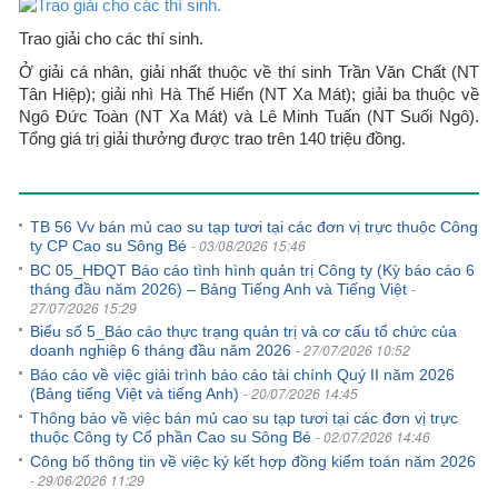
Trao giải cho các thí sinh.
Ở giải cá nhân, giải nhất thuộc về thí sinh Trần Văn Chất (NT
Tân Hiệp); giải nhì Hà Thế Hiển (NT Xa Mát); giải ba thuộc về
Ngô Đức Toàn (NT Xa Mát) và Lê Minh Tuấn (NT Suối Ngô).
Tổng giá trị giải thưởng được trao trên 140 triệu đồng.
Tin tức khác
TB 56 Vv bán mủ cao su tạp tươi tại các đơn vị trực thuộc Công
- 03/08/2026 15:46
ty CP Cao su Sông Bé
BC 05_HĐQT Báo cáo tình hình quản trị Công ty (Kỳ báo cáo 6
-
tháng đầu năm 2026) – Bảng Tiếng Anh và Tiếng Việt
27/07/2026 15:29
Biểu số 5_Báo cáo thực trạng quản trị và cơ cấu tổ chức của
- 27/07/2026 10:52
doanh nghiệp 6 tháng đầu năm 2026
Báo cáo về việc giải trình báo cáo tài chính Quý II năm 2026
- 20/07/2026 14:45
(Bảng tiếng Việt và tiếng Anh)
Thông báo về việc bán mủ cao su tạp tươi tại các đơn vị trực
- 02/07/2026 14:46
thuộc Công ty Cổ phần Cao su Sông Bé
Công bố thông tin về việc ký kết hợp đồng kiểm toán năm 2026
- 29/06/2026 11:29