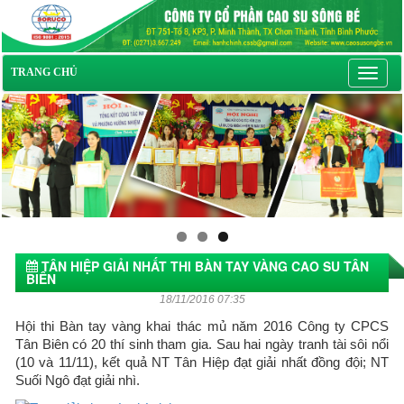
Toggl
TRANG CHỦ
navig
TÂN HIỆP GIẢI NHẤT THI BÀN TAY VÀNG CAO SU TÂN
BIÊN
18/11/2016 07:35
Hội thi Bàn tay vàng khai thác mủ năm 2016 Công ty CPCS
Tân Biên có 20 thí sinh tham gia. Sau hai ngày tranh tài sôi nổi
(10 và 11/11), kết quả NT Tân Hiệp đạt giải nhất đồng đội; NT
Suối Ngô đạt giải nhì.