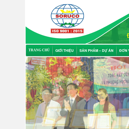
GIỚI THIỆU
SẢN PHẨM – DỰ ÁN
ĐƠN 
TRANG CHỦ