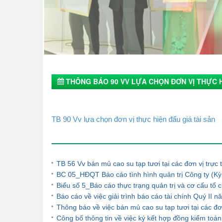
THÔNG BÁO 90 VV LỰA CHỌN ĐƠN VỊ THỰC H
TB 90 Vv lựa chọn đơn vị thực hiện đấu giá tài sản
Tin tức khác
TB 56 Vv bán mủ cao su tạp tươi tại các đơn vị trự
BC 05_HĐQT Báo cáo tình hình quản trị Công ty (Kỳ
Biểu số 5_Báo cáo thực trạng quản trị và cơ cấu t
Báo cáo về việc giải trình báo cáo tài chính Quý II 
Thông báo về việc bán mủ cao su tạp tươi tại các đ
Công bố thông tin về việc ký kết hợp đồng kiểm to