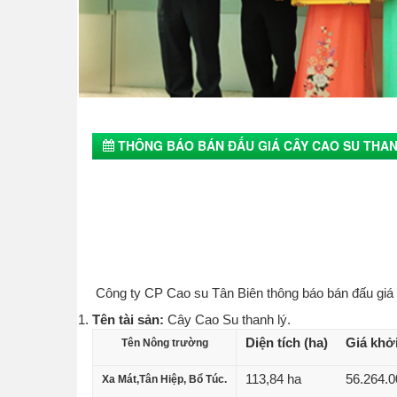
THÔNG BÁO BÁN ĐẤU GIÁ CÂY CAO SU THAN
Công ty CP Cao su Tân Biên thông báo bán đấu giá 
Tên tài sản:
Cây Cao Su thanh lý.
Diện tích (ha)
Giá khởi
Tên Nông trường
113,84 ha
56.264.0
Xa Mát,Tân Hiệp, Bổ Túc.