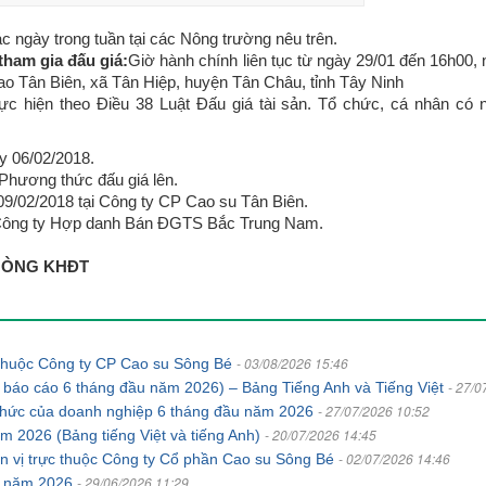
c ngày trong tuần tại các Nông trường nêu trên.
tham gia đấu giá:
Giờ hành chính liên tục từ ngày 29/01 đến 16h00,
Tân Biên, xã Tân Hiệp, huyện Tân Châu, tỉnh Tây Ninh
c hiện theo Điều 38 Luật Đấu giá tài sản. Tổ chức, cá nhân có n
y 06/02/2018.
 Phương thức đấu giá lên.
09/02/2018 tại Công ty CP Cao su Tân Biên.
 Công ty Hợp danh Bán ĐGTS Bắc Trung Nam.
.
NG KHĐT
- 03/08/2026 15:46
c thuộc Công ty CP Cao su Sông Bé
- 27/0
 báo cáo 6 tháng đầu năm 2026) – Bảng Tiếng Anh và Tiếng Việt
- 27/07/2026 10:52
ổ chức của doanh nghiệp 6 tháng đầu năm 2026
- 20/07/2026 14:45
năm 2026 (Bảng tiếng Việt và tiếng Anh)
- 02/07/2026 14:46
ơn vị trực thuộc Công ty Cổ phần Cao su Sông Bé
- 29/06/2026 11:29
án năm 2026