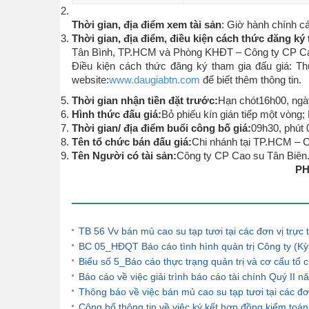
Thời gian, địa điểm xem tài sản
: Giờ hành chính cá
Thời gian, địa điểm, điều kiện cách thức đăng ký 
Tân Bình, TP.HCM và Phòng KHĐT – Công ty CP Cao 
Điều kiện cách thức đăng ký tham gia đấu giá: Thự
website:
www.daugiabtn.com
để biết thêm thông tin.
Thời gian nhận tiền đặt trước:
Hạn chót16h00, ngà
Hình thức đấu giá:
Bỏ phiếu kín gián tiếp một vòng;
Thời gian/ địa điểm buổi công bố giá:
09h30, phút 
Tên tổ chức bán đấu giá:
Chi nhánh tại TP.HCM –
Tên Người có tài sản:
Công ty CP Cao su Tân Biên
PHÒ
Tin tức khác
TB 56 Vv bán mủ cao su tạp tươi tại các đơn vị trự
BC 05_HĐQT Báo cáo tình hình quản trị Công ty (Kỳ
Biểu số 5_Báo cáo thực trạng quản trị và cơ cấu t
Báo cáo về việc giải trình báo cáo tài chính Quý II 
Thông báo về việc bán mủ cao su tạp tươi tại các đ
Công bố thông tin về việc ký kết hợp đồng kiểm to