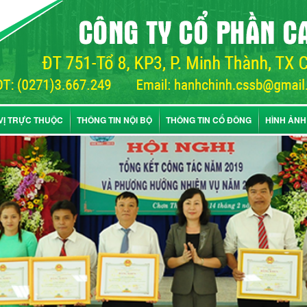
VỊ TRỰC THUỘC
THÔNG TIN NỘI BỘ
THÔNG TIN CỔ ĐÔNG
HÌNH ẢNH