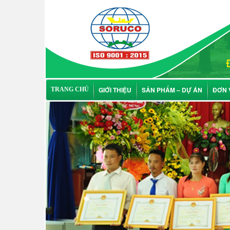
GIỚI THIỆU
SẢN PHẨM – DỰ ÁN
ĐƠN 
TRANG CHỦ