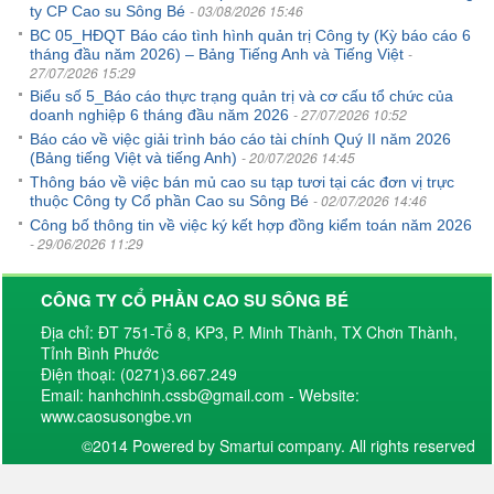
- 03/08/2026 15:46
ty CP Cao su Sông Bé
BC 05_HĐQT Báo cáo tình hình quản trị Công ty (Kỳ báo cáo 6
-
tháng đầu năm 2026) – Bảng Tiếng Anh và Tiếng Việt
27/07/2026 15:29
Biểu số 5_Báo cáo thực trạng quản trị và cơ cấu tổ chức của
- 27/07/2026 10:52
doanh nghiệp 6 tháng đầu năm 2026
Báo cáo về việc giải trình báo cáo tài chính Quý II năm 2026
- 20/07/2026 14:45
(Bảng tiếng Việt và tiếng Anh)
Thông báo về việc bán mủ cao su tạp tươi tại các đơn vị trực
- 02/07/2026 14:46
thuộc Công ty Cổ phần Cao su Sông Bé
Công bố thông tin về việc ký kết hợp đồng kiểm toán năm 2026
- 29/06/2026 11:29
CÔNG TY CỔ PHẦN CAO SU SÔNG BÉ
Địa chỉ: ĐT 751-Tổ 8, KP3, P. Minh Thành, TX Chơn Thành,
Tỉnh Bình Phước
Điện thoại: (0271)3.667.249
Email: hanhchinh.cssb@gmail.com - Website:
www.caosusongbe.vn
©2014 Powered by Smartui company. All rights reserved