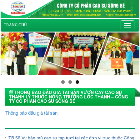
Toggl
TRANG CHỦ
navig
THÔNG BÁO ĐẤU GIÁ TÀI SẢN VƯỜN CÂY CAO SU
THANH LÝ THUỘC NÔNG TRƯỜNG LỘC THẠNH – CÔNG
TY CỔ PHẦN CAO SU SÔNG BÉ
20/03/2024 14:53
Thông báo đấu giá tài sản
Tin tức khác
TB 56 Vv bán mủ cao su tạp tươi tại các đơn vị trực thuộc Công