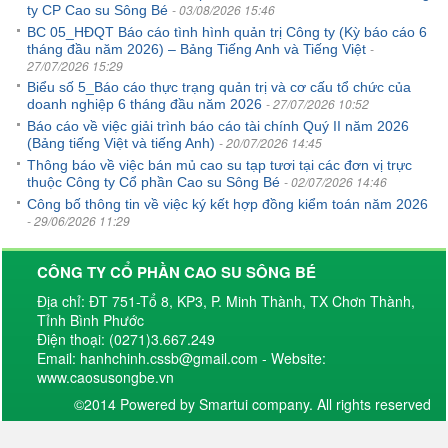
- 03/08/2026 15:46
ty CP Cao su Sông Bé
BC 05_HĐQT Báo cáo tình hình quản trị Công ty (Kỳ báo cáo 6
-
tháng đầu năm 2026) – Bảng Tiếng Anh và Tiếng Việt
27/07/2026 15:29
Biểu số 5_Báo cáo thực trạng quản trị và cơ cấu tổ chức của
- 27/07/2026 10:52
doanh nghiệp 6 tháng đầu năm 2026
Báo cáo về việc giải trình báo cáo tài chính Quý II năm 2026
- 20/07/2026 14:45
(Bảng tiếng Việt và tiếng Anh)
Thông báo về việc bán mủ cao su tạp tươi tại các đơn vị trực
- 02/07/2026 14:46
thuộc Công ty Cổ phần Cao su Sông Bé
Công bố thông tin về việc ký kết hợp đồng kiểm toán năm 2026
- 29/06/2026 11:29
CÔNG TY CỔ PHẦN CAO SU SÔNG BÉ
Địa chỉ: ĐT 751-Tổ 8, KP3, P. Minh Thành, TX Chơn Thành,
Tỉnh Bình Phước
Điện thoại: (0271)3.667.249
Email: hanhchinh.cssb@gmail.com - Website:
www.caosusongbe.vn
©2014 Powered by Smartui company. All rights reserved