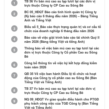
TB 56 Vv bán mủ cao su tạp tươi tại các đơn vị
1
trực thuộc Công ty CP Cao su Sông Bé
BC 05_HĐQT Báo cáo tình hình quản trị Công ty
2
(Kỳ báo cáo 6 tháng đầu năm 2026) – Bảng Tiếng
Anh và Tiếng Việt
Biểu số 5_Báo cáo thực trạng quản trị và cơ cấu tổ
3
chức của doanh nghiệp 6 tháng đầu năm 2026
Báo cáo về việc giải trình báo cáo tài chính Quý II
4
năm 2026 (Bảng tiếng Việt và tiếng Anh)
Thông báo về việc bán mủ cao su tạp tươi tại các
5
đơn vị trực thuộc Công ty Cổ phần Cao su Sông
Bé
Công bố thông tin về việc ký kết hợp đồng kiểm
6
toán năm 2026
QĐ 35 Về việc ban hành Điều lệ tổ chức và hoạt
7
động của Công ty cổ phần cao su Sông Bé (Bản
Tiếng Việt và Tiếng Anh)
TB 37 Vv bán mủ cao su tạp tươi tại các đơn vị
8
trực thuộc Công ty CP Cao su Sông Bé
NQ 09_HĐQT Vv giao quyền điều hành cho PTGĐ
9
phụ trách công việc của TGĐ Công ty (Bản Tiếng
Việt và Tiếng Anh)