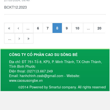
BCKT12.2023
...
8
...
6
7
9
10
20
...
CÔNG TY CỔ PHẦN CAO SU SÔNG BÉ
Địa chỉ: ĐT 751-Tổ 8, KP3, P. Minh Thành, TX Chơn Thành,
Tỉnh Bình Phước
Điện thoại: (0271)3.667.249
Email: hanhchinh.cssb@gmail.com - Website:
www.caosusongbe.vn
©2014 Powered by Smartui company. All rights reserved